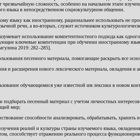
 чрезвычайную сложность, особенно на начальном этапе изучени
го языка в непосредственном социокультурном общении.
ому языку как иностранному, рациональнее использовать не про
зычной речи, а во-вторых, служит источником культурологическ
азумевает использование компетентностного подхода как одног
дующие ключевые компетенции при обучении иностранному язы
гулина 2019: 282–285].
ользования песенного материала, помогающие раскрыть все осн
ения и расширения нового лексического материала, овладения и
ьзование обучающимися уже известной им лексики в новом конте
ти подбирать песенный материал с учетом личностных интересо
ющий мир;
ствование способности анализировать, обрабатывать, хранить 
изучения реалий и культуры страны изучаемого языка, овладения
кстом, способствует отражению реального процесса функционир