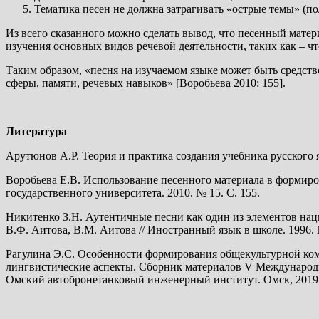
Тематика песен не должна затрагивать «острые темы» (по
Из всего сказанного можно сделать вывод, что песенный матери
изучения основных видов речевой деятельности, таких как – чт
Таким образом, «песня на изучаемом языке может быть средст
сферы, памяти, речевых навыков» [Воробьева 2010: 155].
Литература
Арутюнов А.Р. Теория и практика создания учебника русского яз
Воробьева Е.В. Использование песенного материала в формиро
государственного университета. 2010. № 15. С. 155.
Никитенко З.Н. Аутентичные песни как один из элементов нац
В.Ф. Аитова, В.М. Аитова // Иностранный язык в школе. 1996. 
Рагулина Э.С. Особенности формирования общекультурной ком
лингвистические аспекты. Сборник материалов V Международн
Омский автобронетанковый инженерный институт. Омск, 2019.