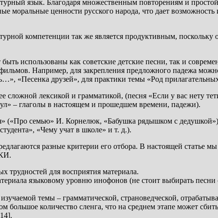
атурный язык. Благодаря множественным повторениям и простой
ные моральные ценности русского народа, что дает возможность
турной компетенции так же является продуктивным, поскольку 
т быть использованы как советские детские песни, так и совре
тфильмов. Например, для закрепления предложного падежа можн
ь…», «Песенка друзей», для практики темы «Род прилагательны
е сложной лексикой и грамматикой, (песня «Если у вас нету те
дул» – глаголы в настоящем и прошедшем времени, падежи).
» («Про семью» И. Корнелюк, «Бабушка рядышком с дедушкой»), 
тудента», «Чему учат в школе» и т. д.).
редлагаются разные критерии его отбора. В настоящей статье м
РКИ.
ых трудностей для восприятия материала.
атериала языковому уровню инофонов (не стоит выбирать песни
м изучаемой темы – грамматической, страноведческой, отрабаты
м большое количество сленга, что на среднем этапе может сбить
14].