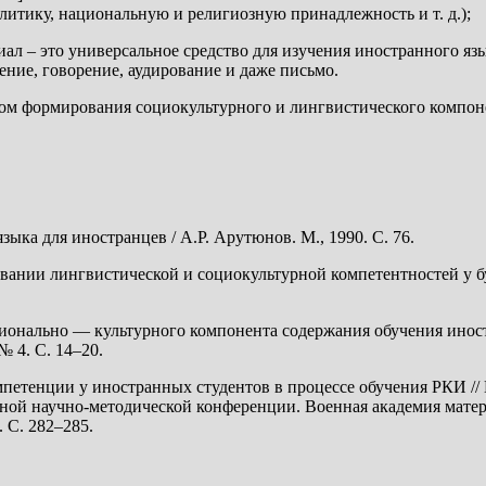
литику, национальную и религиозную принадлежность и т. д.);
ал – это универсальное средство для изучения иностранного язы
ение, говорение, аудирование и даже письмо.
вом формирования социокультурного и лингвистического компоне
ыка для иностранцев / А.Р. Арутюнов. М., 1990. С. 76.
вании лингвистической и социокультурной компетентностей у б
ионально — культурного компонента содержания обучения иностр
№ 4. С. 14–20.
петенции у иностранных студентов в процессе обучения РКИ /
ой научно-методической конференции. Военная академия матер
 С. 282–285.