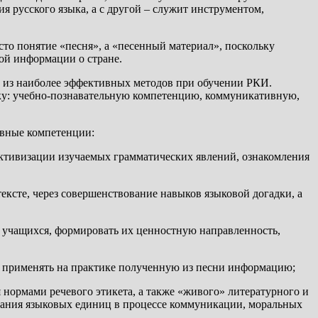
я русского языка, а с другой – служит инструментом,
сто понятие «песня», а «песенный материал», поскольку
ой информации о стране.
о из наиболее эффективных методов при обучении РКИ.
ку: учебно-познавательную компетенцию, коммуникативную,
овные компетенции:
 активизации изучаемых грамматических явлений, ознакомления
ксте, через совершенствование навыков языковой догадки, а
в учащихся, формировать их ценностную направленность,
и применять на практике полученную из песни информацию;
 нормами речевого этикета, а также «живого» литературного и
ования языковых единиц в процессе коммуникации, моральных