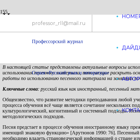
Использование песенного ма
НОМЕ
professor_rll@mail.ru
Э.С. Рагулина,
Курский государственный университет
Е
-mail:
elina1984@yandex.ru;
Профессорский журнал
ДАЙД
Н.Ю. Арзамасцева,
Курский государственный университет
Е
-mail:
n_arz@mail.ru
В настоящей статье представлены актуальные вопросы исполь
использования песенного материала, помогающие раскрыть
Серия «Русский язык и литература»
осн
работы по использованию песенного материала на занятиях п
АВТО
Ключевые слова
: русский язык как иностранный, песенный м
Общеизвестно, что развитие методики преподавания любой уч
процесса обучения всё чаще является сочетание нескольких п
КОНТ
культурологический, когнитивный и системный подходы. Испо
методологических подходов.
Песня предстает в процессе обучения иностранному языку пре
имеющий знаковую функцию» [Арутюнов 1990: 76]. Песенный те
необходимо владеть страноведческой информацией о стране из