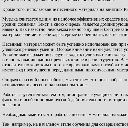
Кроме того, использование песенного материала на занятиях 
Музыка считается одним из наиболее эффективных средств во
уровни сознания. Текст, в свою очередь, является доминирую
навыки. Как известно, человеком намного лучше и быстрее запо
материал сочетает в себе характерные особенности, как печатно
Песенный материал может быть успешно использован как при о
учащихся речевых умений. Особое внимание нами уделяется у
Устойчивые выражения следует вводить целиком, не используя
и использованию данных речевых клише в речи студентов. Важн
относительно коротким и в то же время «живым» и глубоким и
имеют ряд преимуществ перед длинными прозаическими матер
Опираясь на свой опыт работы, мы считаем, что целесообразно
использования песен и на начальном этапе.
Работая с аутентичным текстом, иностранные учащиеся не толь
фактами и особенностями русской действительности, истории и
значении.
Необходимо заметить, что работа с песенным материалом може
Так, например, на начальном этапе обучения для совершенство