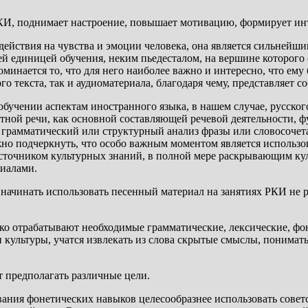
РКИ, поднимает настроение, повышает мотивацию, формирует инт
здействия на чувства и эмоции человека, она является сильне
щей единицей обучения, неким пьедесталом, на вершине которог
минается то, что для него наиболее важно и интересно, что ему
го текста, так и аудиоматериала, благодаря чему, представляет 
бучении аспектам иностранного языка, в нашем случае, русского
стной речи, как основной составляющей речевой деятельности,
 грамматический или структурный анализ фразы или словосочет
о подчеркнуть, что особо важным моментом является использова
сточником культурных знаний, в полной мере раскрывающим кул
иалами.
 начинать использовать песенный материал на занятиях РКИ не ра
ко отрабатывают необходимые грамматические, лексические, фон
 культуры, учатся извлекать из слова скрытые смыслы, понимать
т предполагать различные цели.
вания фонетических навыков целесообразнее использовать советс