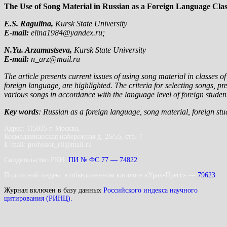
The Use of Song Material in Russian as a Foreign Language Clas
E.S. Ragulina,
Kursk State University
Е
-mail:
е
lina1984@yandex.ru;
N.Yu. Arzamastseva,
Kursk State University
Е
-mail:
n_arz@mail.ru
The article presents current issues of using song material in classes
foreign language, are highlighted. The criteria for selecting songs, p
various songs in accordance with the language level of foreign student
Key words
: Russian as a foreign language, song material, foreign st
Адрес: 115035 г. Москва,
Космодамианская набережная д. 26/55, стр. 7
E-mail: professor_rll@mail.ru
Свидетельство РКН:
ПИ № ФС 77 — 74822
Подписной индекс в объединенном каталоге «Урал-Пресс» —
79623
Журнал включен в базу данных
Российского индекса научного
цитирования (РИНЦ).