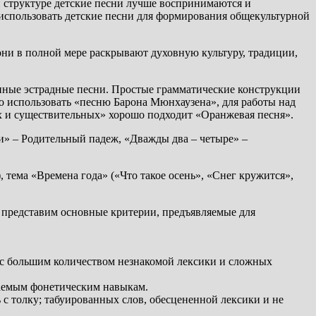
 структуре детские песни лучше воспринимаются и
 использовать детские песни для формирования общекультурной
они в полной мере раскрывают духовную культуру, традиции,
менные эстрадные песни. Простые грамматические конструкции
о использовать «песню Барона Мюнхаузена», для работы над
х и существительных» хорошо подходит «Оранжевая песня».
ти» – Родительный падеж, «Дважды два – четыре» –
тема «Времена года» («Что такое осень», «Снег кружится»,
ы представим основные критерии, предъявляемые для
 с большим количеством незнакомой лексики и сложных
ваемым фонетическим навыкам.
 с толку; табуированных слов, обесцененной лексики и не