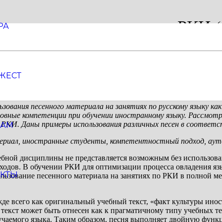
териала на занятиях по РКИ (
РА
ЖЕСТ
зования песенного материала на занятиях по русскому языку к
овные компетенции при обучении иностранному языку. Рассмотр
о РКИ. Даны примеры использования различных песен в соответ
РАМ
атериал, иностранные студенты, компетентностный подход, ау
ебной дисциплины не представляется возможным без использов
одходов. В обучении РКИ для оптимизации процесса овладения 
АКТЫ
льзование песенного материала на занятиях по РКИ в полной 
жде всего как оригинальный учебный текст, «факт культуры ино
кст может быть отнесен как к прагматичному типу учебных текс
учаемого языка. Таким образом, песня выполняет двойную функ