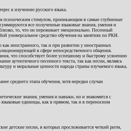
ерес к изучению русского языка.
йшим психическим стимулом, проникающим в самые глубинные
о суммируются все полученные языковые знания, умения и
 близко, то, что он переживает эмоционально. Песенный
собой универсальное средство обучения на занятиях по РКИ.
 как иностранного, так и при развитии у иностранных
 функционирующей в сфере непосредственного общения.
ания, что способствует более успешному и быстрому усвоению
ние аутентичного песенного текста, так как песни, являясь
ьтуру и моральные ценности народа страны изучаемого языка,
нее среднего этапа обучения, хотя нередки случаи
етические знания, умения и навыки, но и знакомятся с
 языковые единицы, как в прямом, так и в переносном
кие детские песни, в которых прослеживается четкий ритм,