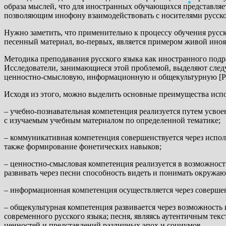
образа мыслей, что для иностранных обучающихся представляет
позволяющим инофону взаимодействовать с носителями русско
Нужно заметить, что применительно к процессу обучения русск
песенный материал, во-первых, является примером живой иноя
Методика преподавания русского языка как иностранного подр
Исследователи, занимающиеся этой проблемой, выделяют сле
ценностно-смысловую, информационную и общекультурную [Ра
Исходя из этого, можно выделить основные преимущества исп
– учебно-познавательная компетенция реализуется путем усво
с изучаемым учебным материалом по определенной тематике;
– коммуникативная компетенция совершенствуется через испол
также формирование фонетических навыков;
– ценностно-смысловая компетенция реализуется в возможнос
развивать через песни способность видеть и понимать окружа
– информационная компетенция осуществляется через совершен
– общекультурная компетенция развивается через возможность 
современного русского языка; песня, являясь аутентичным те
ценностей и представлений различных эпох и социумов.