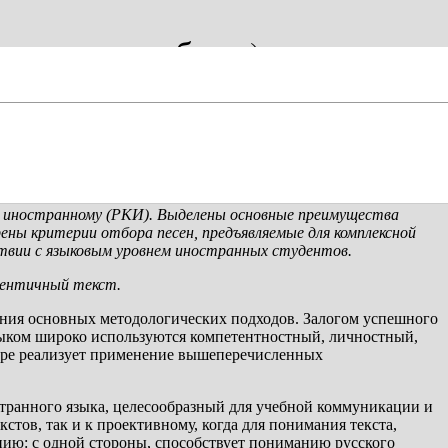
из опыта работы)
ак иностранному (РКИ). Выделены основные преимущества
ены критерии отбора песен, предъявляемые для комплексной
ствии с языковым уровнем иностранных студентов.
тентичный текст.
ания основных методологических подходов. Залогом успешного
языком широко используются компетентностный, личностный,
мере реализует применение вышеперечисленных
странного языка, целесообразный для учебной коммуникации и
тов, так и к проективному, когда для понимания текста,
цию: с одной стороны, способствует пониманию русского