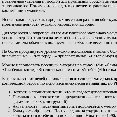
правильные ударения и простой для понимания русский литер
запоминаются. Помимо этого, в детских песнях отражены глав
компетенции учащихся.
Использование русских народных песен для развития общекуль
моральные ценности русского народа, его историю.
Для отработки и закрепления грамматического материала могу
успешно отрабатываются на детских песнях из советских муль
глаголами, мы обычно используем песни «Вместе весело шагат
На более продвинутом уровне можно использовать песни с боле
числительные, «Этот город» – прилагательные, «Ветер с моря 
Можно использовать песенный материал по темам: тема «Семья
«Три белых коня», «Весенняя капель») тема «Учеба» («Песенка с
В зависимости от целей использования песенного материала, п
комплексной работы по использованию песен на занятиях по 
Четкость исполнения песни, что не создает дополнительн
Посильность – соответствие предложенного песенного м
грамматических конструкций).
Актуальность – песенный материал подбирается с учето
Культуросообразность. Песня не должна содержать слишко
должна нести в себе призыв к насилию [Никитенко 1996: 