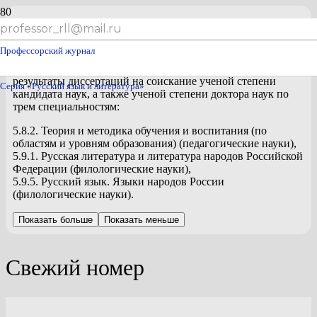
professor_rll@mail.ru
С 20 декабря 2022 года «Профессорский журнал. Серия:
русский язык и литература» входит в перечень
Профессорский журнал
рецензируемых изданий ВАК Российской Федерации, в
которых должны быть опубликованы основные научные
результаты диссертаций на соискание ученой степени
Серия «Русский язык и литература»
кандидата наук, а также ученой степени доктора наук по
трем специальностям:
5.8.2. Теория и методика обучения и воспитания (по
областям и уровням образования) (педагогические науки),
5.9.1. Русская литература и литература народов Российской
Федерации (филологические науки),
5.9.5. Русский язык. Языки народов России
(филологические науки).
Показать больше
Показать меньше
Свежий номер