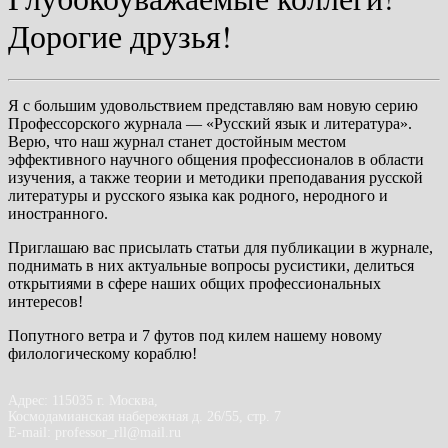
Дорогие друзья!
Я с большим удовольствием представляю вам новую серию
Профессорского журнала — «Русский язык и литература».
Верю, что наш журнал станет достойным местом
эффективного научного общения профессионалов в области
изучения, а также теории и методики преподавания русской
литературы и русского языка как родного, неродного и
иностранного.
Приглашаю вас присылать статьи для публикации в журнале,
поднимать в них актуальные вопросы русистики, делиться
открытиями в сфере наших общих профессиональных
интересов!
Попутного ветра и 7 футов под килем нашему новому
филологическому кораблю!
Адрес: 115035 г. Москва,
Космодамианская набережная д. 26/55, стр. 7
E-mail: professor_rll@mail.ru