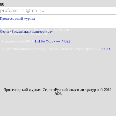
professor_rll@mail.ru
Для отправки комментария вам необходимо
авторизоваться
.
Профессорский журнал
Адрес: 115035 г. Москва,
Космодамианская набережная д. 26/55, стр. 7
Серия «Русский язык и литература»
E-mail: professor_rll@mail.ru
Свидетельство РКН:
ПИ № ФС 77 — 74822
Подписной индекс в объединенном каталоге «Урал-Пресс» —
79623
Профессорский журнал. Серия «Русский язык и литература» © 2019-
2026