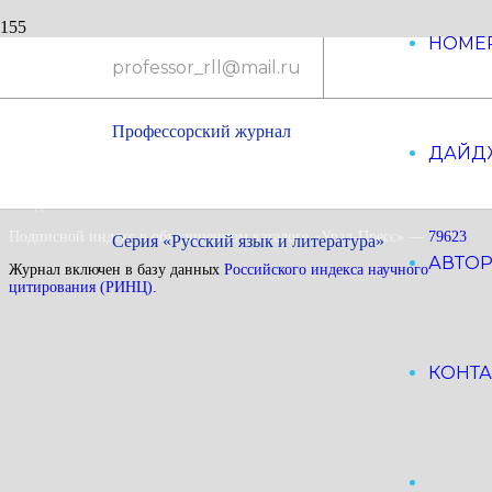
НОМЕ
professor_rll@mail.ru
Профессорский журнал
Адрес: 115035 г. Москва,
ДАЙД
Космодамианская набережная д. 26/55, стр. 7
E-mail: professor_rll@mail.ru
Свидетельство РКН:
ПИ № ФС 77 — 74822
Подписной индекс в объединенном каталоге «Урал-Пресс» —
79623
Серия «Русский язык и литература»
АВТО
Журнал включен в базу данных
Российского индекса научного
цитирования (РИНЦ).
КОНТ