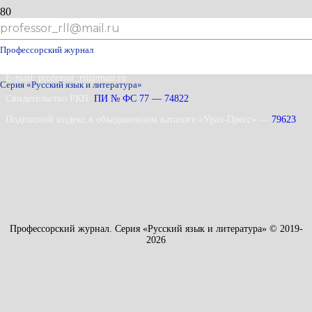
professor_rll@mail.ru
Профессорский журнал
Адрес: 115035 г. Москва,
Космодамианская набережная д. 26/55, стр. 7
E-mail: professor_rll@mail.ru
Серия «Русский язык и литература»
Свидетельство РКН:
ПИ № ФС 77 — 74822
Подписной индекс в объединенном каталоге «Урал-Пресс» —
79623
Профессорский журнал. Серия «Русский язык и литература» © 2019-
2026